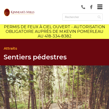
submenu (Municipalité )
submenu (Services )
PERMIS DE FEUX À CIEL OUVERT - AUTORISATION
ubmenu (Culture et loisirs )
OBLIGATOIRE AUPRÈS DE M.KEVIN POMERLEAU
AU 418-334-8382
Attraits
Sentiers pédestres