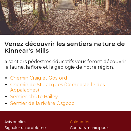
Venez découvrir les sentiers nature de
Kinnear's Mills
4 sentiers pédestres éducatifs vous feront découvrir
la faune, la flore et la géologie de notre région.
Chemin Craig et Gosford
Chemin de St-Jacques (Compostelle des
Appalaches)
Sentier chûte Bailey
Sentier de la rivière Osgood
Avis publics
Calendrier
Signaler un problème
Contrats municipaux