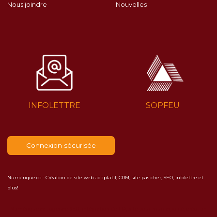
Nous joindre
Nouvelles
INFOLETTRE
SOPFEU
Connexion sécurisée
Numérique.ca
:
Création de site web adaptatif
,
CRM
,
site pas cher
,
SEO
,
infolettre
et
plus!
Numérique.ca
:
agence SEO
,
intégration de l'IA
,
site pour municipalité
,
création