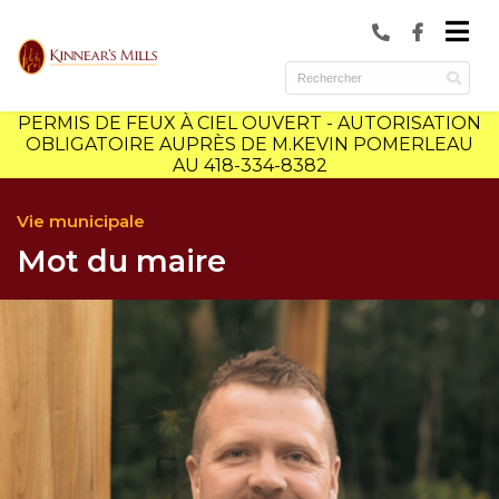
submenu (Municipalité )
submenu (Services )
PERMIS DE FEUX À CIEL OUVERT - AUTORISATION
ubmenu (Culture et loisirs )
OBLIGATOIRE AUPRÈS DE M.KEVIN POMERLEAU
AU 418-334-8382
Vie municipale
Mot du maire